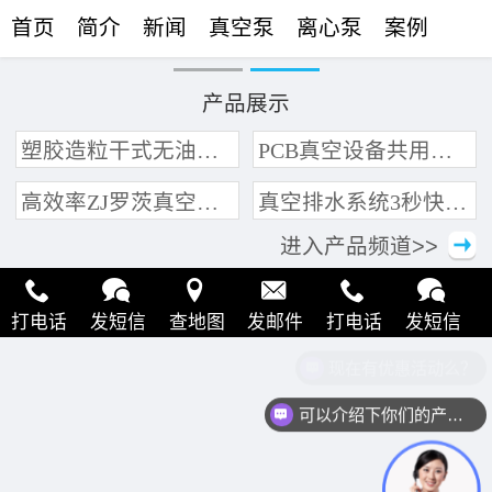
首页
简介
新闻
真空泵
离心泵
案例
联络
产品展示
塑胶造粒干式无油真空泵系统带动多条产线集中抽真空环保节能
PCB真空设备共用管道集中抽真空中央真空泵系统
高效率ZJ罗茨真空泵 三叶轮结构 抽速快 真空度高
真空排水系统3秒快速引水可过滤沙石
进入产品频道>>
打电话
发短信
查地图
发邮件
打电话
发短信
现在有优惠活动么？
查地图
发邮件
打电话
发短信
查地图
发邮件
可以介绍下你们的产品么？
打电话
发短信
查地图
发邮件
打电话
发短信