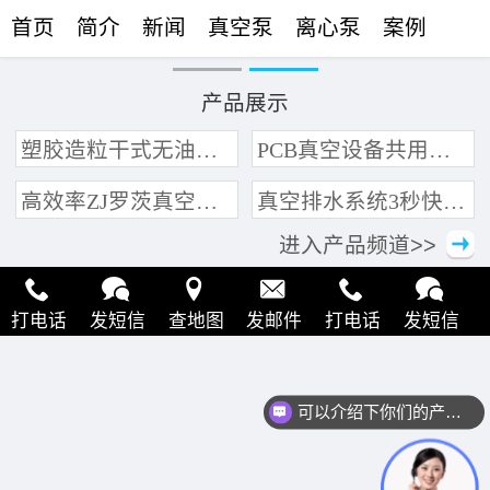
首页
简介
新闻
真空泵
离心泵
案例
联络
产品展示
塑胶造粒干式无油真空泵系统带动多条产线集中抽真空环保节能
PCB真空设备共用管道集中抽真空中央真空泵系统
高效率ZJ罗茨真空泵 三叶轮结构 抽速快 真空度高
真空排水系统3秒快速引水可过滤沙石
进入产品频道>>
打电话
发短信
查地图
发邮件
打电话
发短信
查地图
发邮件
打电话
发短信
查地图
发邮件
可以介绍下你们的产品么？
打电话
发短信
查地图
发邮件
打电话
发短信