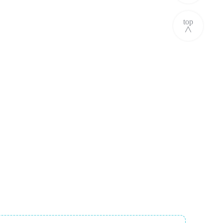
top
∧