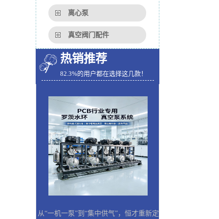
离心泵
真空阀门配件
热销推荐
82.3%的用户都在选择这几款！
从“一机一泵”到“集中供气”，恒才重新定