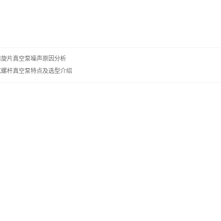
口旋片真空泵噪声原因分析
式螺杆真空泵特点及选型介绍