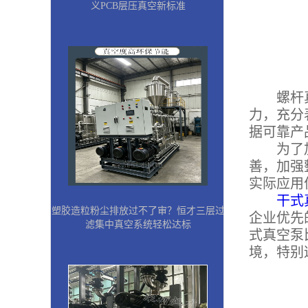
义PCB层压真空新标准
螺杆真空
力，充分
据可靠产
为了加大
善，加强
实际应用
干式
塑胶造粒粉尘排放过不了审？恒才三层过
企业优先
滤集中真空系统轻松达标
式真空泵
境，特别