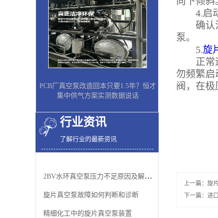
向下倾斜
4.启
确认油位
泵。
5.
旋
正常运转
勿频繁启
阀，在极
PCB厂真空泵改造回本只要1.5年？恒才
集中供气方案实测数据说话
行业资讯
了解行业的最新资讯
2BV水环真空泵压力不足原因及解决办法
上一篇：
旋
旋片真空泵故障如何判断和诊断
下一篇：
进
精细化工中的旋片真空泵装置