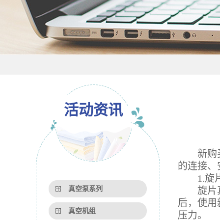
活动资讯
新购
的连接、
1.旋片
真空泵系列
旋片真空
后，使用
真空机组
压力。