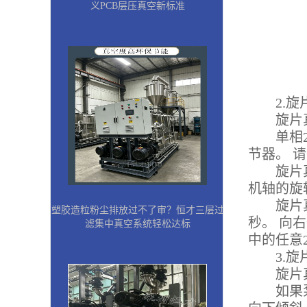
义PCB层压真空新标准
2.旋片
旋片真空
单相22
节器。 
旋片真空
机轴的旋
旋片真空
塑胶造粒粉尘排放过不了审？恒才三层过
秒。 向
滤集中真空系统轻松达标
中的任意
3.旋片
旋片真空
如果泵送