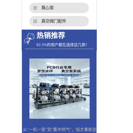
离心泵
真空阀门配件
热销推荐
82.3%的用户都在选择这几款！
从“一机一泵”到“集中供气”，恒才重新定