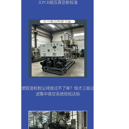
义PCB层压真空新标准
塑胶造粒粉尘排放过不了审？恒才三层过
滤集中真空系统轻松达标