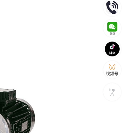
top
∧