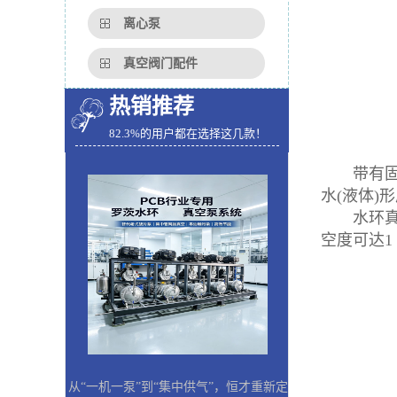
离心泵
真空阀门配件
热销推荐
82.3%的用户都在选择这几款！
带有固定
水(液体
水环真空泵
空度可达1
从“一机一泵”到“集中供气”，恒才重新定