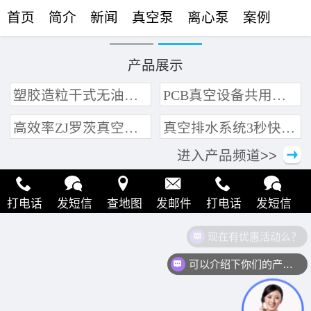
首页
简介
新闻
真空泵
离心泵
案例
联络
产品展示
塑胶造粒干式无油真空泵系统带动多条产线集中抽真空环保节能
PCB真空设备共用管道集中抽真空中央真空泵系统
高效率ZJ罗茨真空泵 三叶轮结构 抽速快 真空度高
真空排水系统3秒快速引水可过滤沙石
进入产品频道>>
打电话
发短信
查地图
发邮件
打电话
发短信
现在有优惠活动么？
查地图
发邮件
打电话
发短信
查地图
发邮件
可以介绍下你们的产品么？
打电话
发短信
查地图
发邮件
打电话
发短信