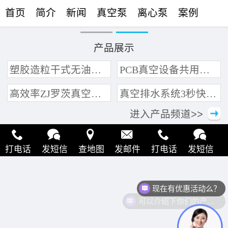
首页
简介
新闻
真空泵
离心泵
案例
联络
产品展示
塑胶造粒干式无油真空泵系统带动多条产线集中抽真空环保节能
PCB真空设备共用管道集中抽真空中央真空泵系统
高效率ZJ罗茨真空泵 三叶轮结构 抽速快 真空度高
真空排水系统3秒快速引水可过滤沙石
进入产品频道>>
打电话
发短信
查地图
发邮件
打电话
发短信
查地图
发邮件
打电话
发短信
查地图
发邮件
现在有优惠活动么？
可以介绍下你们的产品么？
打电话
发短信
查地图
发邮件
打电话
发短信