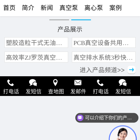
首页
简介
新闻
真空泵
离心泵
案例
联络
产品展示
塑胶造粒干式无油真空泵系统带动多条产线集中抽真空环保节能
PCB真空设备共用管道集中抽真空中央真空泵系统
高效率ZJ罗茨真空泵 三叶轮结构 抽速快 真空度高
真空排水系统3秒快速引水可过滤沙石
进入产品频道>>
打电话
发短信
查地图
发邮件
打电话
发短信
查地图
发邮件
打电话
发短信
查地图
发邮件
可以介绍下你们的产品么？
打电话
发短信
查地图
发邮件
打电话
发短信