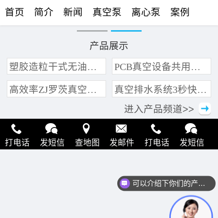
首页
简介
新闻
真空泵
离心泵
案例
联络
产品展示
塑胶造粒干式无油真空泵系统带动多条产线集中抽真空环保节能
PCB真空设备共用管道集中抽真空中央真空泵系统
高效率ZJ罗茨真空泵 三叶轮结构 抽速快 真空度高
真空排水系统3秒快速引水可过滤沙石
进入产品频道>>
打电话
发短信
查地图
发邮件
打电话
发短信
查地图
发邮件
打电话
发短信
查地图
发邮件
可以介绍下你们的产品么？
打电话
发短信
查地图
发邮件
打电话
发短信