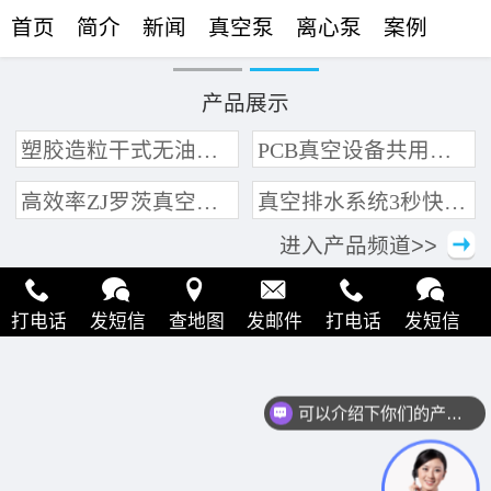
首页
简介
新闻
真空泵
离心泵
案例
联络
产品展示
塑胶造粒干式无油真空泵系统带动多条产线集中抽真空环保节能
PCB真空设备共用管道集中抽真空中央真空泵系统
高效率ZJ罗茨真空泵 三叶轮结构 抽速快 真空度高
真空排水系统3秒快速引水可过滤沙石
进入产品频道>>
打电话
发短信
查地图
发邮件
打电话
发短信
现在有优惠活动么？
查地图
发邮件
打电话
发短信
查地图
发邮件
可以介绍下你们的产品么？
打电话
发短信
查地图
发邮件
打电话
发短信