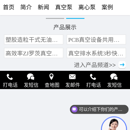
首页
简介
新闻
真空泵
离心泵
案例
联络
产品展示
塑胶造粒干式无油真空泵系统带动多条产线集中抽真空环保节能
PCB真空设备共用管道集中抽真空中央真空泵系统
高效率ZJ罗茨真空泵 三叶轮结构 抽速快 真空度高
真空排水系统3秒快速引水可过滤沙石
进入产品频道>>
打电话
发短信
查地图
发邮件
打电话
发短信
查地图
发邮件
打电话
发短信
查地图
发邮件
可以介绍下你们的产品么？
打电话
发短信
查地图
发邮件
打电话
发短信