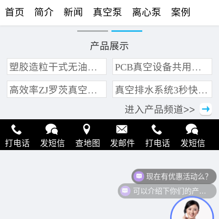
首页
简介
新闻
真空泵
离心泵
案例
联络
产品展示
塑胶造粒干式无油真空泵系统带动多条产线集中抽真空环保节能
PCB真空设备共用管道集中抽真空中央真空泵系统
高效率ZJ罗茨真空泵 三叶轮结构 抽速快 真空度高
真空排水系统3秒快速引水可过滤沙石
进入产品频道>>
打电话
发短信
查地图
发邮件
打电话
发短信
查地图
发邮件
打电话
发短信
查地图
发邮件
现在有优惠活动么？
可以介绍下你们的产品么？
打电话
发短信
查地图
发邮件
打电话
发短信