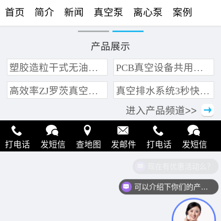
首页
简介
新闻
真空泵
离心泵
案例
联络
产品展示
塑胶造粒干式无油真空泵系统带动多条产线集中抽真空环保节能
PCB真空设备共用管道集中抽真空中央真空泵系统
高效率ZJ罗茨真空泵 三叶轮结构 抽速快 真空度高
真空排水系统3秒快速引水可过滤沙石
进入产品频道>>
打电话
发短信
查地图
发邮件
打电话
发短信
现在有优惠活动么？
查地图
发邮件
打电话
发短信
查地图
发邮件
可以介绍下你们的产品么？
打电话
发短信
查地图
发邮件
打电话
发短信