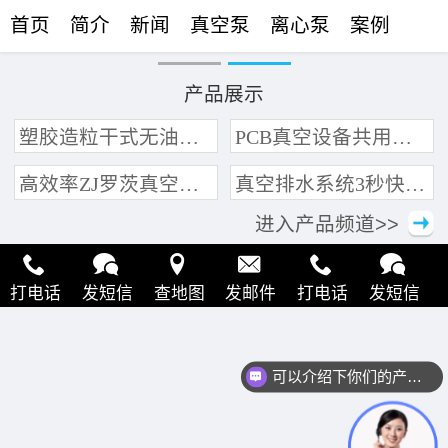
首页
简介
新闻
真空泵
离心泵
案例
联络
产品展示
塑胶造粒干式无油真空泵系统带动多条产线集中抽真空环保节能
PCB真空设备共用管道集中抽真空中央真空泵系统
高效率ZJ罗茨真空泵 三叶轮结构 抽速快 真空度高
真空排水系统3秒快速引水可过滤沙石
进入产品频道>>
打电话
发短信
查地图
发邮件
打电话
发短信
查地图
发邮件
打电话
发短信
查地图
发邮件
可以介绍下你们的产品么？
打电话
发短信
查地图
发邮件
打电话
发短信