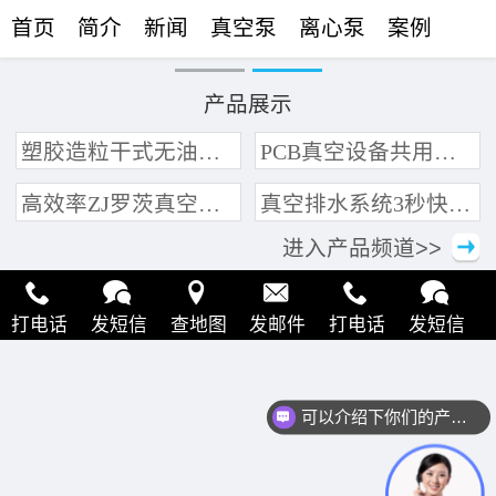
首页
简介
新闻
真空泵
离心泵
案例
联络
产品展示
塑胶造粒干式无油真空泵系统带动多条产线集中抽真空环保节能
PCB真空设备共用管道集中抽真空中央真空泵系统
高效率ZJ罗茨真空泵 三叶轮结构 抽速快 真空度高
真空排水系统3秒快速引水可过滤沙石
进入产品频道>>
打电话
发短信
查地图
发邮件
打电话
发短信
查地图
发邮件
打电话
发短信
查地图
发邮件
可以介绍下你们的产品么？
打电话
发短信
查地图
发邮件
打电话
发短信