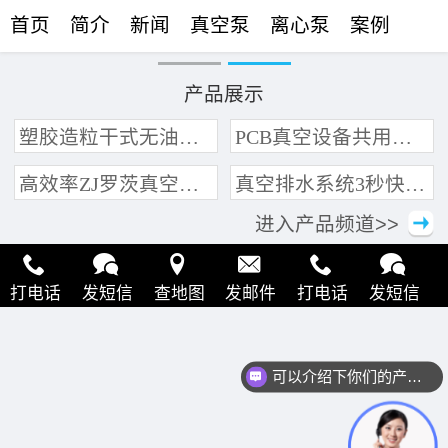
首页
简介
新闻
真空泵
离心泵
案例
联络
产品展示
塑胶造粒干式无油真空泵系统带动多条产线集中抽真空环保节能
PCB真空设备共用管道集中抽真空中央真空泵系统
高效率ZJ罗茨真空泵 三叶轮结构 抽速快 真空度高
真空排水系统3秒快速引水可过滤沙石
进入产品频道>>
打电话
发短信
查地图
发邮件
打电话
发短信
查地图
发邮件
打电话
发短信
查地图
发邮件
可以介绍下你们的产品么？
打电话
发短信
查地图
发邮件
打电话
发短信