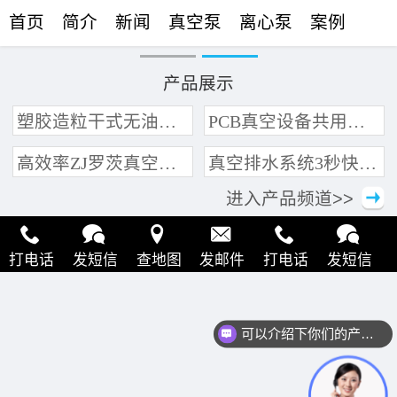
首页
简介
新闻
真空泵
离心泵
案例
联络
产品展示
塑胶造粒干式无油真空泵系统带动多条产线集中抽真空环保节能
PCB真空设备共用管道集中抽真空中央真空泵系统
高效率ZJ罗茨真空泵 三叶轮结构 抽速快 真空度高
真空排水系统3秒快速引水可过滤沙石
进入产品频道>>
打电话
发短信
查地图
发邮件
打电话
发短信
查地图
发邮件
打电话
发短信
查地图
发邮件
可以介绍下你们的产品么？
打电话
发短信
查地图
发邮件
打电话
发短信