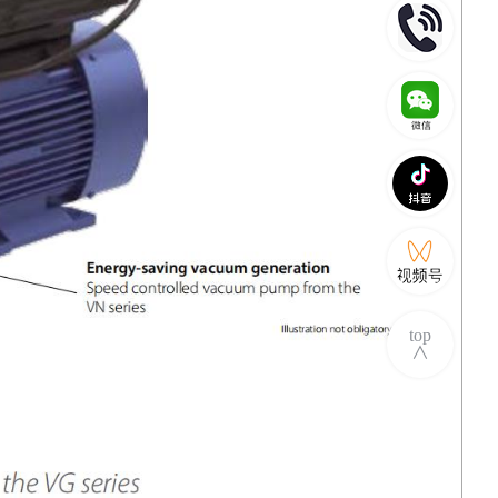
top
∧