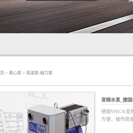
页
>
离心泵
>
高温泵-磁力泵
变频水泵_德国
德国SPECK
方便，操作简