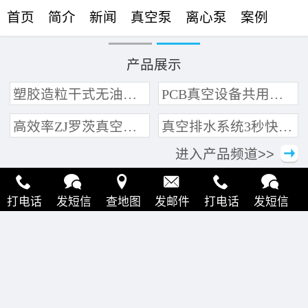
首页
简介
新闻
真空泵
离心泵
案例
联络
产品展示
塑胶造粒干式无油真空泵系统带动多条产线集中抽真空环保节能
PCB真空设备共用管道集中抽真空中央真空泵系统
高效率ZJ罗茨真空泵 三叶轮结构 抽速快 真空度高
真空排水系统3秒快速引水可过滤沙石
进入产品频道>>
打电话
发短信
查地图
发邮件
打电话
发短信
查地图
发邮件
打电话
发短信
查地图
发邮件
打电话
发短信
查地图
发邮件
打电话
发短信