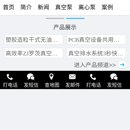
首页
简介
新闻
真空泵
离心泵
案例
联络
产品展示
塑胶造粒干式无油真空泵系统带动多条产线集中抽真空环保节能
PCB真空设备共用管道集中抽真空中央真空泵系统
高效率ZJ罗茨真空泵 三叶轮结构 抽速快 真空度高
真空排水系统3秒快速引水可过滤沙石
进入产品频道>>
打电话
发短信
查地图
发邮件
打电话
发短信
查地图
发邮件
打电话
发短信
查地图
发邮件
打电话
发短信
查地图
发邮件
打电话
发短信