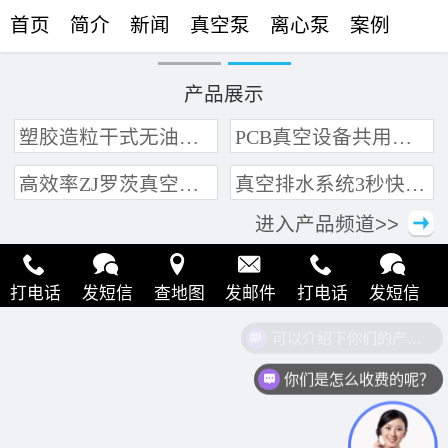
首页
简介
新闻
真空泵
离心泵
案例
联络
产品展示
塑胶造粒干式无油真空泵系统带动多条产线集中抽真空环保节能
PCB真空设备共用管道集中抽真空中央真空泵系统
高效率ZJ罗茨真空泵 三叶轮结构 抽速快 真空度高
真空排水系统3秒快速引水可过滤沙石
进入产品频道>>
打电话
发短信
查地图
发邮件
打电话
发短信
可以介绍下你们的产品么？
查地图
发邮件
打电话
发短信
查地图
发邮件
你们是怎么收费的呢？
打电话
发短信
查地图
发邮件
打电话
发短信