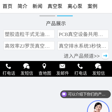
首页
简介
新闻
真空泵
离心泵
案例
联络
产品展示
塑胶造粒干式无油真空泵系统带动多条产线集中抽真空环保节能
PCB真空设备共用管道集中抽真空中央真空泵系统
高效率ZJ罗茨真空泵 三叶轮结构 抽速快 真空度高
真空排水系统3秒快速引水可过滤沙石
进入产品频道>>
打电话
发短信
查地图
发邮件
打电话
发短信
查地图
发邮件
打电话
发短信
查地图
发邮件
可以介绍下你们的产品么？
打电话
发短信
查地图
发邮件
打电话
发短信