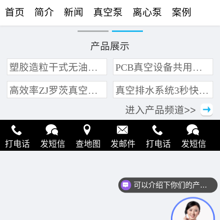
首页
简介
新闻
真空泵
离心泵
案例
联络
产品展示
塑胶造粒干式无油真空泵系统带动多条产线集中抽真空环保节能
PCB真空设备共用管道集中抽真空中央真空泵系统
高效率ZJ罗茨真空泵 三叶轮结构 抽速快 真空度高
真空排水系统3秒快速引水可过滤沙石
进入产品频道>>
打电话
发短信
查地图
发邮件
打电话
发短信
查地图
发邮件
打电话
发短信
查地图
发邮件
可以介绍下你们的产品么？
打电话
发短信
查地图
发邮件
打电话
发短信