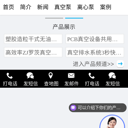
首页
简介
新闻
真空泵
离心泵
案例
联络
产品展示
塑胶造粒干式无油真空泵系统带动多条产线集中抽真空环保节能
PCB真空设备共用管道集中抽真空中央真空泵系统
高效率ZJ罗茨真空泵 三叶轮结构 抽速快 真空度高
真空排水系统3秒快速引水可过滤沙石
进入产品频道>>
打电话
发短信
查地图
发邮件
打电话
发短信
查地图
发邮件
打电话
发短信
查地图
发邮件
可以介绍下你们的产品么？
打电话
发短信
查地图
发邮件
打电话
发短信