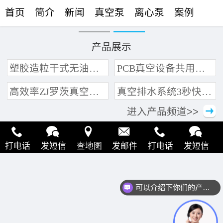
首页
简介
新闻
真空泵
离心泵
案例
联络
产品展示
塑胶造粒干式无油真空泵系统带动多条产线集中抽真空环保节能
PCB真空设备共用管道集中抽真空中央真空泵系统
高效率ZJ罗茨真空泵 三叶轮结构 抽速快 真空度高
真空排水系统3秒快速引水可过滤沙石
进入产品频道>>
打电话
发短信
查地图
发邮件
打电话
发短信
查地图
发邮件
打电话
发短信
查地图
发邮件
可以介绍下你们的产品么？
打电话
发短信
查地图
发邮件
打电话
发短信