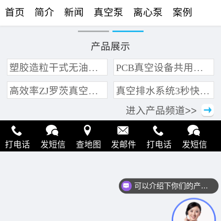
首页
简介
新闻
真空泵
离心泵
案例
联络
产品展示
塑胶造粒干式无油真空泵系统带动多条产线集中抽真空环保节能
PCB真空设备共用管道集中抽真空中央真空泵系统
高效率ZJ罗茨真空泵 三叶轮结构 抽速快 真空度高
真空排水系统3秒快速引水可过滤沙石
进入产品频道>>
打电话
发短信
查地图
发邮件
打电话
发短信
查地图
发邮件
打电话
发短信
查地图
发邮件
可以介绍下你们的产品么？
打电话
发短信
查地图
发邮件
打电话
发短信