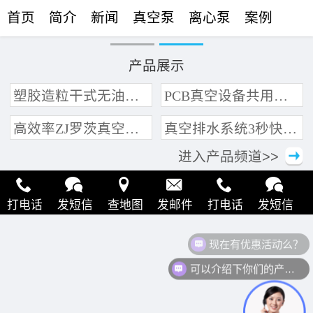
首页
简介
新闻
真空泵
离心泵
案例
联络
产品展示
塑胶造粒干式无油真空泵系统带动多条产线集中抽真空环保节能
PCB真空设备共用管道集中抽真空中央真空泵系统
高效率ZJ罗茨真空泵 三叶轮结构 抽速快 真空度高
真空排水系统3秒快速引水可过滤沙石
进入产品频道>>
打电话
发短信
查地图
发邮件
打电话
发短信
现在有优惠活动么？
查地图
发邮件
打电话
发短信
查地图
发邮件
可以介绍下你们的产品么？
打电话
发短信
查地图
发邮件
打电话
发短信