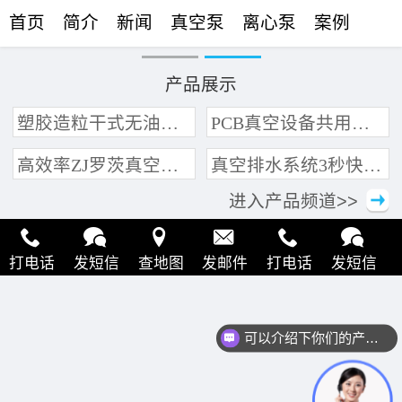
首页
简介
新闻
真空泵
离心泵
案例
联络
产品展示
塑胶造粒干式无油真空泵系统带动多条产线集中抽真空环保节能
PCB真空设备共用管道集中抽真空中央真空泵系统
高效率ZJ罗茨真空泵 三叶轮结构 抽速快 真空度高
真空排水系统3秒快速引水可过滤沙石
进入产品频道>>
打电话
发短信
查地图
发邮件
打电话
发短信
查地图
发邮件
打电话
发短信
查地图
发邮件
可以介绍下你们的产品么？
打电话
发短信
查地图
发邮件
打电话
发短信