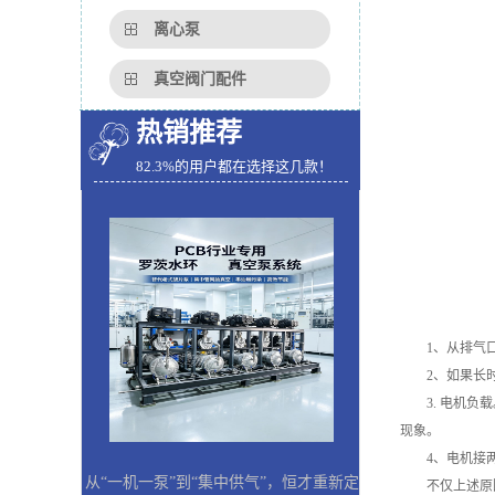
离心泵
真空阀门配件
热销推荐
82.3%的用户都在选择这几款！
1、从排气口
2、如果长时
3. 电机负载
现象。
4、电机接两相
从“一机一泵”到“集中供气”，恒才重新定
不仅上述原因