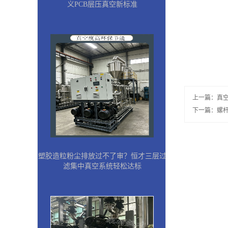
义PCB层压真空新标准
上一篇：
真
下一篇：
螺
塑胶造粒粉尘排放过不了审？恒才三层过
滤集中真空系统轻松达标