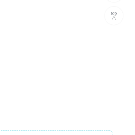
top
∧