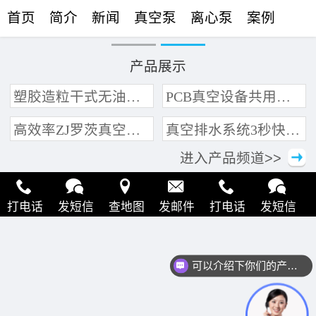
首页
简介
新闻
真空泵
离心泵
案例
联络
产品展示
塑胶造粒干式无油真空泵系统带动多条产线集中抽真空环保节能
PCB真空设备共用管道集中抽真空中央真空泵系统
高效率ZJ罗茨真空泵 三叶轮结构 抽速快 真空度高
真空排水系统3秒快速引水可过滤沙石
进入产品频道>>
打电话
发短信
查地图
发邮件
打电话
发短信
查地图
发邮件
打电话
发短信
查地图
发邮件
可以介绍下你们的产品么？
打电话
发短信
查地图
发邮件
打电话
发短信