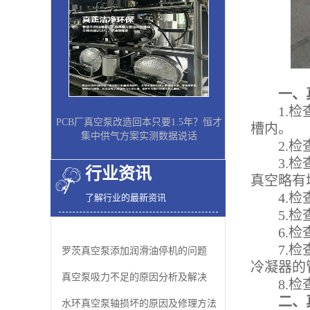
一、真
1.检查
PCB厂真空泵改造回本只要1.5年？恒才
槽内。
集中供气方案实测数据说话
2.检查
3.检查
行业资讯
真空略有
4.检查
了解行业的最新资讯
5.检查
6.检查
7.检查
罗茨真空泵添加润滑油停机的问题
冷凝器的
真空泵吸力不足的原因分析及解决
8.检查
二、真
水环真空泵轴损坏的原因及修理方法