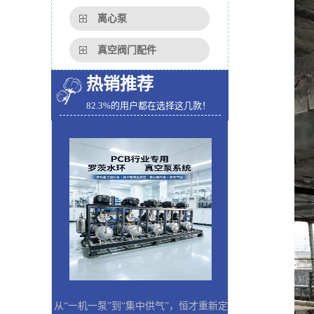
离心泵
真空阀门配件
热销推荐
82.3%的用户都在选择这几款！
从“一机一泵”到“集中供气”，恒才重新定