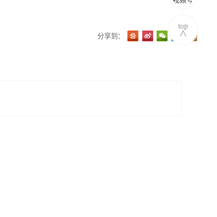
top
∧