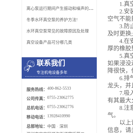
1.真空
离心泵运行期间产生振动和噪声的常见原因
2.安装
空气不能
冬季水环真空泵的养护方法!
3.防止
水环真空泵常见的故障原因及处理
及时更换
4.在安
真空设备产品可分哪几类
厚的橡胶
5.真空
联系我们
如果浸没
降很快，
专注机电设备多年
6.排气
龙头，并
400-862-5533
服务热线：
7.吸入
0755-23062775
公司传真：
有其最大
0755-23062776
8.注意
总机电话：
气。
13928410990
移动电话：
以上详
总部地址：
中国 · 深圳
信息，请