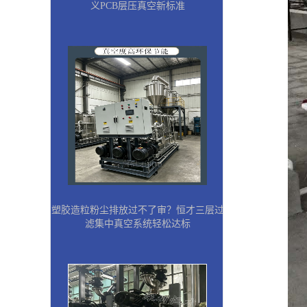
义PCB层压真空新标准
塑胶造粒粉尘排放过不了审？恒才三层过
滤集中真空系统轻松达标