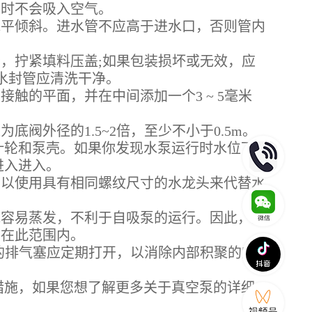
时不会吸入空气。
平倾斜。进水管不应高于进水口，否则管内
，拧紧填料压盖;如果包装损坏或无效，应
水封管应清洗干净。
的平面，并在中间添加一个3 ~ 5毫米
外径的1.5~2倍，至少不小于0.5m。
叶轮和泵壳。如果你发现水泵运行时水位下
进入进入。
以使用具有相同螺纹尺寸的水龙头来代替水
容易蒸发，不利于自吸泵的运行。因此，泵
制在此范围内。
的排气塞应定期打开，以消除内部积聚的空
措施，如果您想了解更多关于真空泵的详细