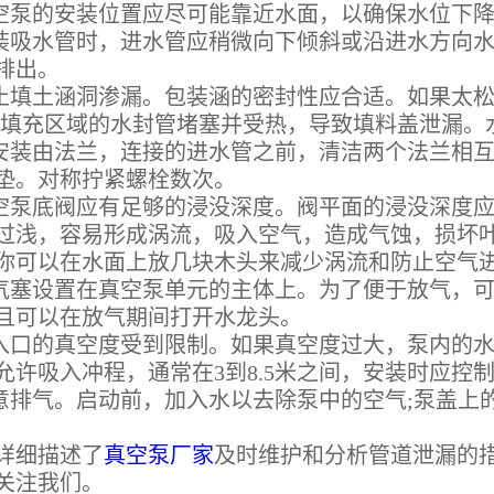
泵的安装位置应尽可能靠近水面，以确保水位下降
吸水管时，进水管应稍微向下倾斜或沿进水方向水
排出。
填土涵洞渗漏。包装涵的密封性应合适。如果太松
;填充区域的水封管堵塞并受热，导致填料盖泄漏。
装由法兰，连接的进水管之前，清洁两个法兰相互接触
垫。对称拧紧螺栓数次。
泵底阀应有足够的浸没深度。阀平面的浸没深度应为底阀
过浅，容易形成涡流，吸入空气，造成气蚀，损坏
你可以在水面上放几块木头来减少涡流和防止空气
塞设置在真空泵单元的主体上。为了便于放气，可
且可以在放气期间打开水龙头。
口的真空度受到限制。如果真空度过大，泵内的水
允许吸入冲程，通常在3到8.5米之间，安装时应控
排气。启动前，加入水以去除泵中的空气;泵盖上
细描述了
真空泵厂家
及时维护和分析管道泄漏的
关注我们。