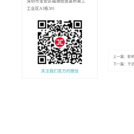
深圳市宝安区福海街道富桥第三
工业区A3栋301
上一篇：
影
下一篇：
干
关注我们官方的微信