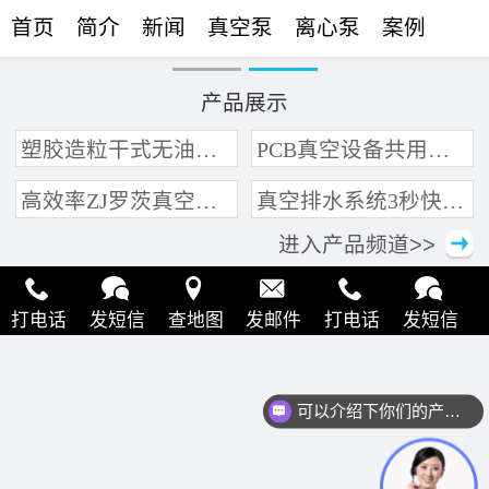
首页
简介
新闻
真空泵
离心泵
案例
联络
产品展示
塑胶造粒干式无油真空泵系统带动多条产线集中抽真空环保节能
PCB真空设备共用管道集中抽真空中央真空泵系统
高效率ZJ罗茨真空泵 三叶轮结构 抽速快 真空度高
真空排水系统3秒快速引水可过滤沙石
进入产品频道>>
打电话
发短信
查地图
发邮件
打电话
发短信
查地图
发邮件
打电话
发短信
查地图
发邮件
可以介绍下你们的产品么？
打电话
发短信
查地图
发邮件
打电话
发短信