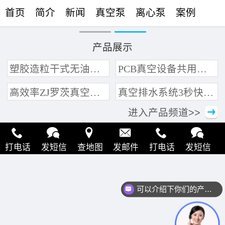
首页
简介
新闻
真空泵
离心泵
案例
联络
产品展示
塑胶造粒干式无油真空泵系统带动多条产线集中抽真空环保节能
PCB真空设备共用管道集中抽真空中央真空泵系统
高效率ZJ罗茨真空泵 三叶轮结构 抽速快 真空度高
真空排水系统3秒快速引水可过滤沙石
进入产品频道>>
打电话
发短信
查地图
发邮件
打电话
发短信
查地图
发邮件
打电话
发短信
查地图
发邮件
可以介绍下你们的产品么？
打电话
发短信
查地图
发邮件
打电话
发短信