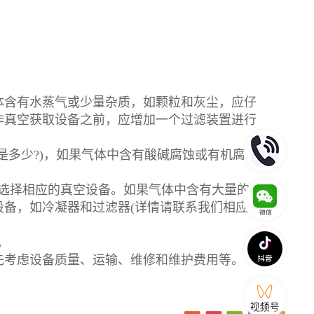
含有水蒸气或少量杂质，如颗粒和灰尘，应仔
作真空获取设备之前，应增加一个过滤装置进行
多少?)，如果气体中含有酸碱腐蚀或有机腐蚀
选择相应的真空设备。如果气体中含有大量的蒸
备，如冷凝器和过滤器(详情请联系我们相应的
。
考虑设备质量、运输、维修和维护费用等。