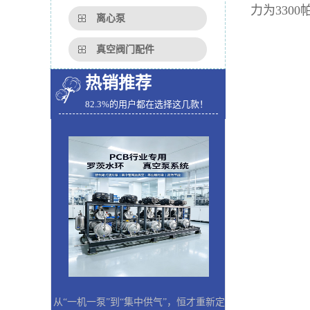
力为330
离心泵
真空阀门配件
热销推荐
82.3%的用户都在选择这几款！
从“一机一泵”到“集中供气”，恒才重新定