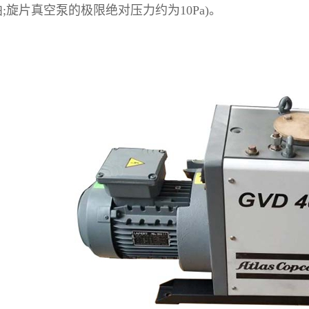
0帕;旋片真空泵的极限绝对压力约为10Pa)。