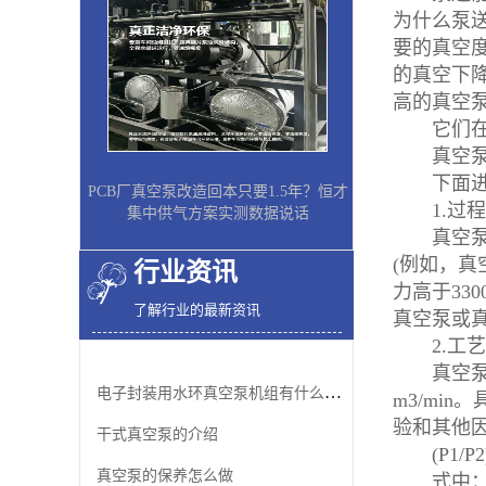
为什么泵
要的真空
的真空下
高的真空
它们在pa、
真空泵
下面进
PCB厂真空泵改造回本只要1.5年？恒才
1.过程
集中供气方案实测数据说话
真空泵的
(例如，真
行业资讯
力高于33
了解行业的最新资讯
真空泵或
2.工艺
真空泵需要
电子封装用水环真空泵机组有什么优势
m3/mi
验和其他
干式真空泵的介绍
(P1/P2
真空泵的保养怎么做
式中：s