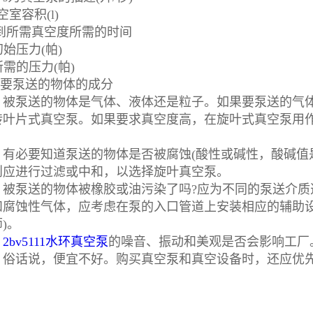
容积(l)
所需真空度所需的时间
始压力(帕)
需的压力(帕)
要泵送的物体的成分
泵送的物体是气体、液体还是粒子。如果要泵送的气体
转叶片式真空泵。如果要求真空度高，在旋叶式真空泵用
必要知道泵送的物体是否被腐蚀(酸性或碱性，酸碱值是
则应进行过滤或中和，以选择旋叶真空泵。
泵送的物体被橡胶或油污染了吗?应为不同的泵送介质
和腐蚀性气体，应考虑在泵的入口管道上安装相应的辅助设
)。
，
2bv5111水环真空泵
的噪音、振动和美观是否会影响工厂
话说，便宜不好。购买真空泵和真空设备时，还应优先