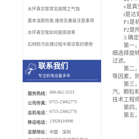
v是真空室
水环真空泵常见故障之气蚀
t是达到
基本油泵检查,维修及重装注意事项
P1是初
P2是所
水环真空泵如何提高效率
3.确定
石材防污处理过程中真空泵的使用
第一，被
细选择旋
过滤。
联系我们
第二，有
专注机电设备多年
等因素，
第三，被
汽、颗粒
400-862-5533
服务热线：
技术工程师
0755-23062775
公司传真：
第四
0755-23062776
总机电话：
第五，俗
13928410990
移动电话：
总部地址：
中国 · 深圳