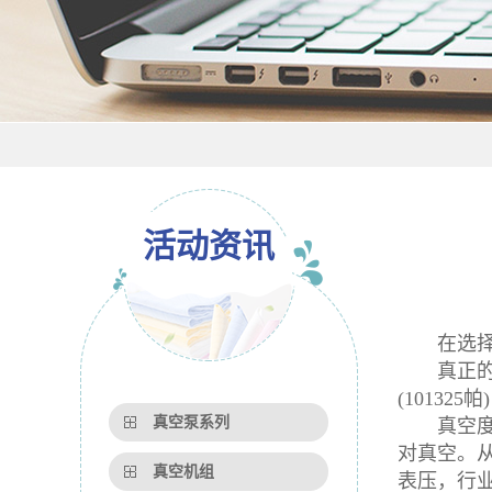
活动资讯
在选
真正的空
(10132
真空泵系列
真空度是
对真空。
真空机组
表压，行业