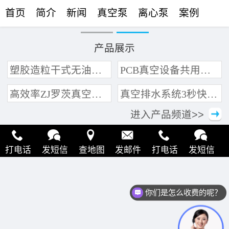
首页
简介
新闻
真空泵
离心泵
案例
联络
产品展示
塑胶造粒干式无油真空泵系统带动多条产线集中抽真空环保节能
PCB真空设备共用管道集中抽真空中央真空泵系统
高效率ZJ罗茨真空泵 三叶轮结构 抽速快 真空度高
真空排水系统3秒快速引水可过滤沙石
进入产品频道>>
打电话
发短信
查地图
发邮件
打电话
发短信
查地图
发邮件
打电话
发短信
查地图
发邮件
你们是怎么收费的呢？
打电话
发短信
查地图
发邮件
打电话
发短信