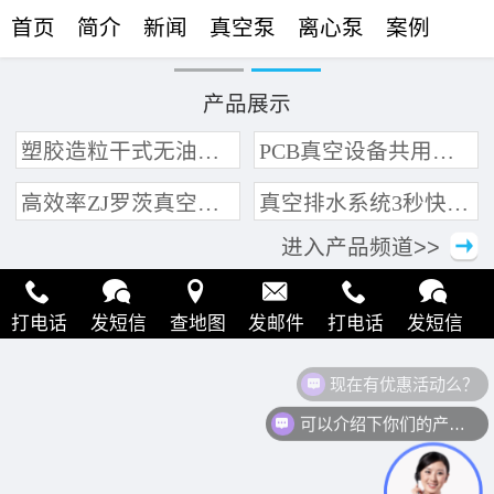
首页
简介
新闻
真空泵
离心泵
案例
联络
产品展示
塑胶造粒干式无油真空泵系统带动多条产线集中抽真空环保节能
PCB真空设备共用管道集中抽真空中央真空泵系统
高效率ZJ罗茨真空泵 三叶轮结构 抽速快 真空度高
真空排水系统3秒快速引水可过滤沙石
进入产品频道>>
打电话
发短信
查地图
发邮件
打电话
发短信
现在有优惠活动么？
查地图
发邮件
打电话
发短信
查地图
发邮件
可以介绍下你们的产品么？
打电话
发短信
查地图
发邮件
打电话
发短信