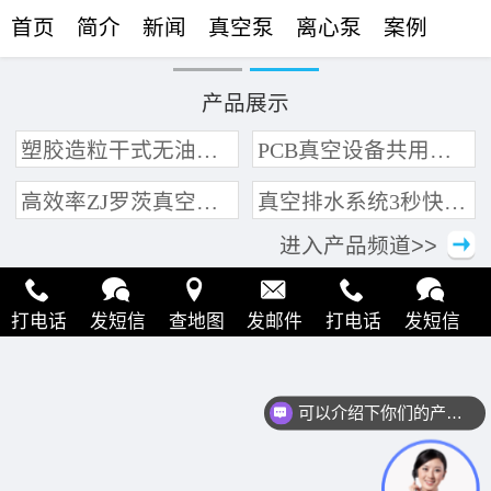
首页
简介
新闻
真空泵
离心泵
案例
联络
产品展示
塑胶造粒干式无油真空泵系统带动多条产线集中抽真空环保节能
PCB真空设备共用管道集中抽真空中央真空泵系统
高效率ZJ罗茨真空泵 三叶轮结构 抽速快 真空度高
真空排水系统3秒快速引水可过滤沙石
进入产品频道>>
打电话
发短信
查地图
发邮件
打电话
发短信
查地图
发邮件
打电话
发短信
查地图
发邮件
可以介绍下你们的产品么？
打电话
发短信
查地图
发邮件
打电话
发短信