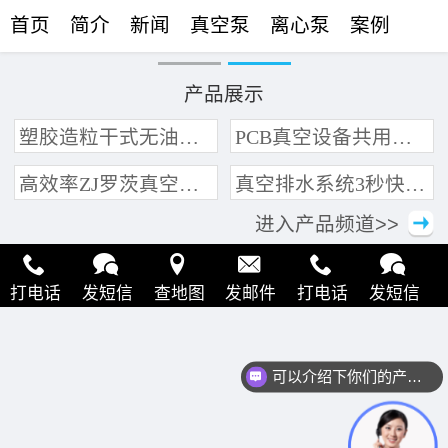
首页
简介
新闻
真空泵
离心泵
案例
联络
产品展示
塑胶造粒干式无油真空泵系统带动多条产线集中抽真空环保节能
PCB真空设备共用管道集中抽真空中央真空泵系统
高效率ZJ罗茨真空泵 三叶轮结构 抽速快 真空度高
真空排水系统3秒快速引水可过滤沙石
进入产品频道>>
打电话
发短信
查地图
发邮件
打电话
发短信
查地图
发邮件
打电话
发短信
查地图
发邮件
可以介绍下你们的产品么？
打电话
发短信
查地图
发邮件
打电话
发短信