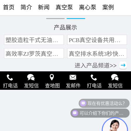
首页
简介
新闻
真空泵
离心泵
案例
联络
产品展示
塑胶造粒干式无油真空泵系统带动多条产线集中抽真空环保节能
PCB真空设备共用管道集中抽真空中央真空泵系统
高效率ZJ罗茨真空泵 三叶轮结构 抽速快 真空度高
真空排水系统3秒快速引水可过滤沙石
进入产品频道>>
打电话
发短信
查地图
发邮件
打电话
发短信
现在有优惠活动么？
查地图
发邮件
打电话
发短信
查地图
发邮件
可以介绍下你们的产品么？
打电话
发短信
查地图
发邮件
打电话
发短信